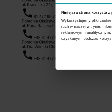
Poradnia Okulistyczna i Mikrochirurgia Oka Eyem
al. Kraśnicka 27 (I piętro), 20-718 Lublin
Niniejsza strona korzysta z
81 477 90 70
rejestracja@eyemed.pl
Wykorzystujemy pliki cookie 
Poradnia Okulistyczna Eyemed LSM
ul. Pana Balcera 6b, 20-631 Lublin
ruch w naszej witrynie. Inf
reklamowym i analitycznym. 
+48 81 477 90 70
rejestracja@eyemed.p
uzyskanymi podczas korzysta
Poradnia Okulistyczna Eyemed Czechów
ul. Dra Witolda Chodźki 13/6, 20-093 Lublin
+48 81 477 90 70
rejestracja@eyemed.p