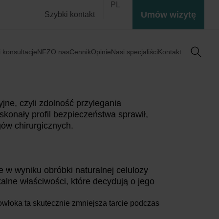
PL
Umów wizytę
Szybki kontakt
 konsultacje
NFZ
O nas
Cennik
Opinie
Nasi specjaliści
Kontakt
ne, czyli zdolność przylegania
skonały profil bezpieczeństwa sprawił,
ów chirurgicznych.
w wyniku obróbki naturalnej celulozy
lne właściwości, które decydują o jego
łoka ta skutecznie zmniejsza tarcie podczas