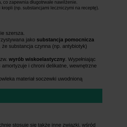
a, co zapewnia długotrwałe nawilżenie.
ropli (np. substancjami leczniczymi na receptę).
ie szersza.
orzystywana jako
substancja pomocnicza
 że substancja czynna (np. antybiotyk)
tzw.
wyrób wiskoelastyczny
. Wypełniając
C amortyzuje i chroni delikatne, wewnętrzne
powleka materiał soczewki uwodnioną
hnie stosuje się także inne związki, wśród