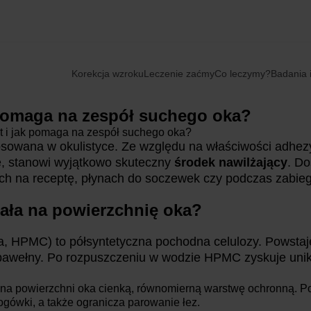
Korekcja wzroku
Leczenie zaćmy
Co leczymy?
Badania i
 pomaga na zespół suchego oka?
t i jak pomaga na zespół suchego oka?
sowana w okulistyce. Ze względu na właściwości adhezyj
ę, stanowi wyjątkowo skuteczny
środek nawilżający
. Do
ch na receptę, płynach do soczewek czy podczas zabieg
iała na powierzchnię oka?
, HPMC) to półsyntetyczna pochodna celulozy. Powstaje 
 bawełny. Po rozpuszczeniu w wodzie HPMC zyskuje unika
a powierzchni oka cienką, równomierną warstwę ochronną. Pow
gówki, a także ogranicza parowanie łez.