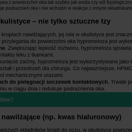
ywa z powierzchni oka tak szybko jak woda czy sól fizjologiczn
 podrażnień oka i nie wchodzi w reakcje z innymi składnikami k
listyce – nie tylko sztuczne łzy
roplach nawilżających, jej rola w okulistyce jest znaczn
do przylegania do powierzchni oka hypromeloza jest wyk
ne
. Zwiększając lepkość roztworu, hypromeloza sprawia,
ntaktu leku z tkankami.
 usunięcie zaćmy, hypromeloza jest wykorzystywana jako 
kształt i przestrzeń dla chirurga. Co najważniejsze, HPM
zed mechanicznymi urazami.
ach do pielęgnacji soczewek kontaktowych
. Trwale 
iu w ciągu dnia i redukuje podrażnienia oka.
źliwe?
 nawilżające (np. kwas hialuronowy)
jszych składników kropli do oczu, w okulistyce powszec