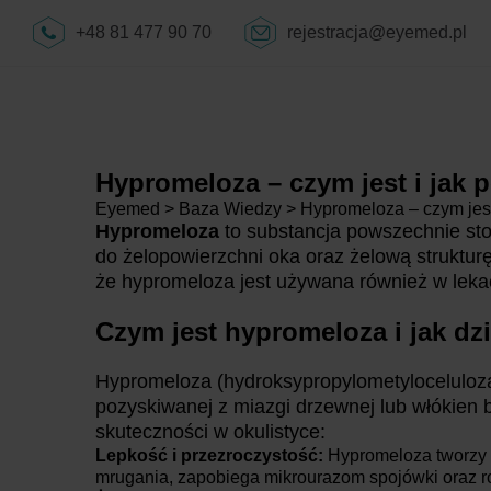
+48 81 477 90 70
rejestracja@eyemed.pl
Hypromeloza – czym jest i jak
Eyemed
>
Baza Wiedzy
>
Hypromeloza – czym jes
Hypromeloza
to substancja powszechnie sto
do żelopowierzchni oka oraz żelową struktur
że hypromeloza jest używana również w leka
Czym jest hypromeloza i jak dz
Hypromeloza (hydroksypropylometyloceluloza
pozyskiwanej z miazgi drzewnej lub włókien
skuteczności w okulistyce:
Lepkość i przezroczystość:
Hypromeloza tworzy n
mrugania, zapobiega mikrourazom spojówki oraz ro