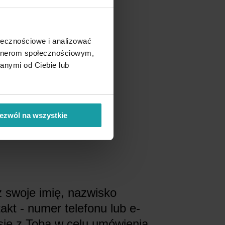
ołecznościowe i analizować
artnerom społecznościowym,
anymi od Ciebie lub
ezwól na wszystkie
 swoje imię, nazwisko
akt - numer telefonu lub e-
się z Tobą w celu umówienia