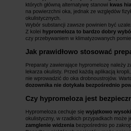
których główną alternatywę stanowi
kwas hi
na powierzchni oka, jednak ze względów fi
okulistycznych.
Wybór substancji zawsze powinien być uzależ
Z kolei
hypromeloza to bardzo dobry wybó
czy przebywaniem w klimatyzowanych pomie
Jak prawidłowo stosować prep
Preparaty zawierające hypromelozę należy 
lekarza okulisty. Przed każdą aplikacją kropl
nie wprowadzić do oka drobnoustrojów. Warto 
dozownika nie dotykała bezpośrednio pow
Czy hypromeloza jest bezpiecz
Hypromeloza cechuje się
wyjątkowo wysoki
okulistyczny, w rzadkich przypadkach może 
zamglenie widzenia
bezpośrednio po zakrop