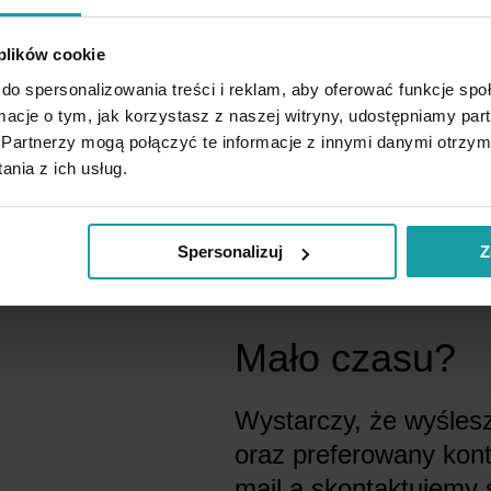
ed Kraśnicka
 plików cookie
do spersonalizowania treści i reklam, aby oferować funkcje sp
ormacje o tym, jak korzystasz z naszej witryny, udostępniamy p
Partnerzy mogą połączyć te informacje z innymi danymi otrzym
l
nia z ich usług.
Spersonalizuj
Z
l
Mało czasu?
Wystarczy, że wyślesz
oraz preferowany kont
mail a skontaktujemy 