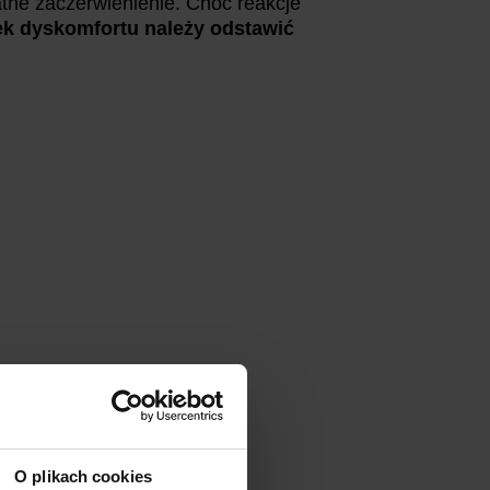
atne zaczerwienienie. Choć reakcje
ek dyskomfortu należy odstawić
O plikach cookies