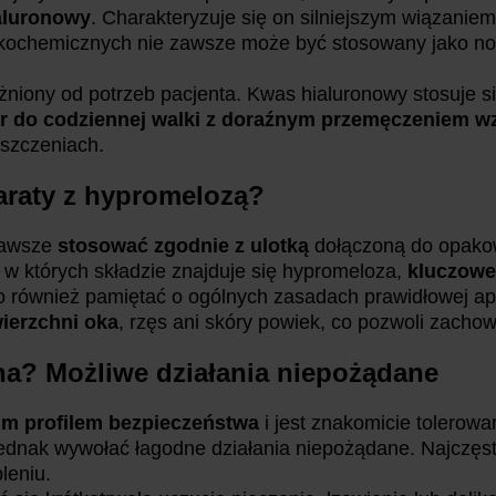
aluronowy
. Charakteryzuje się on silniejszym wiązani
zykochemicznych nie zawsze może być stosowany jako 
niony od potrzeb pacjenta. Kwas hialuronowy stosuje si
r do codziennej walki z doraźnym przemęczeniem w
szczeniach.
araty z hypromelozą?
zawsze
stosować zgodnie z ulotką
dołączoną do opakow
i, w których składzie znajduje się hypromeloza,
kluczowe
również pamiętać o ogólnych zasadach prawidłowej aplik
ierzchni oka
, rzęs ani skóry powiek, co pozwoli zachow
na? Możliwe działania niepożądane
m profilem bezpieczeństwa
i jest znakomicie tolerowa
jednak wywołać łagodne działania niepożądane. Najczęst
leniu.