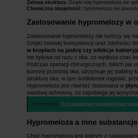
Żelowa struktura:
Dzięki niej hypromeloza nie spł
Chemiczna obojętność:
hypromeloza nie powoduje
Zastosowanie hypromelozy w oku
Zastosowanie hypromelozy nie kończy się na k
Dzięki żelowej konsystencji oraz zdolności 
w kroplach na jaskrę czy infekcje bakteryj
nie spływa od razu z oka, co wydłuża czas ko
Podczas operacji chirurgicznych, takich jak
komorę przednią oka, utrzymuje jej stabilny 
struktury oka, w tym śródbłonek rogówki, pr
Hypromeloza jest również stosowana w
płyn
warstwą ochronną, co zapobiega jej wysychan
Przeczytaj:
Czy zapalenie spojówek jest zara
Hypromeloza a inne substancje
Choć hypromeloza jest jednym z najpopularnie