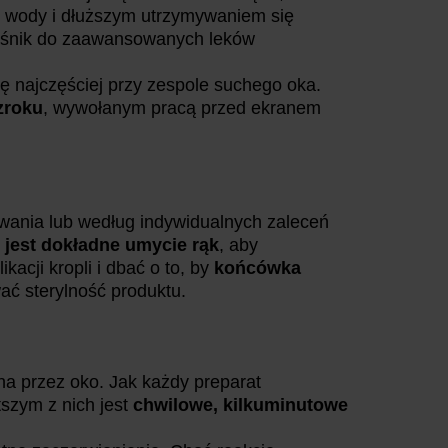
em wody i dłuższym utrzymywaniem się
nośnik do zaawansowanych leków
ę najczęściej przy zespole suchego oka.
zroku
, wywołanym pracą przed ekranem
ania lub według indywidualnych zaleceń
 jest dokładne umycie rąk
, aby
acji kropli i dbać o to, by
końcówka
ać sterylność produktu.
na przez oko. Jak każdy preparat
szym z nich jest
chwilowe, kilkuminutowe