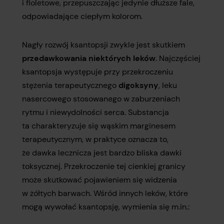
i fioletowe, przepuszczając jedynie dłuższe fale,
odpowiadające ciepłym kolorom.
Nagły rozwój ksantopsji zwykle jest skutkiem
przedawkowania niektórych leków
. Najczęściej
ksantopsja występuje przy przekroczeniu
stężenia terapeutycznego
digoksyny
, leku
nasercowego stosowanego w zaburzeniach
rytmu i niewydolności serca. Substancja
ta charakteryzuje się wąskim marginesem
terapeutycznym, w praktyce oznacza to,
że dawka lecznicza jest bardzo bliska dawki
toksycznej. Przekroczenie tej cienkiej granicy
może skutkować pojawieniem się widzenia
w żółtych barwach. Wśród innych leków, które
mogą wywołać ksantopsję, wymienia się m.in.: