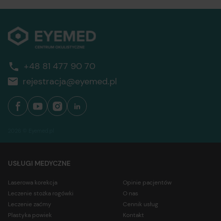
+48 81 477 90 70
rejestracja@eyemed.pl
2026 © Eyemed.pl
USŁUGI MEDYCZNE
Laserowa korekcja
Opinie pacjentów
Leczenie stożka rogówki
O nas
Leczenie zaćmy
Cennik usług
Plastyka powiek
Kontakt