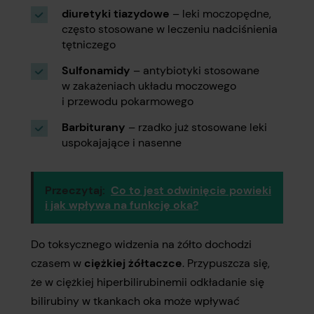
diuretyki tiazydowe
– leki moczopędne,
często stosowane w leczeniu nadciśnienia
tętniczego
Sulfonamidy
– antybiotyki stosowane
w zakażeniach układu moczowego
i przewodu pokarmowego
Barbiturany
– rzadko już stosowane leki
uspokajające i nasenne
Przeczytaj:
Co to jest odwinięcie powieki
i jak wpływa na funkcję oka?
Do toksycznego widzenia na żółto dochodzi
czasem w
ciężkiej żółtaczce
. Przypuszcza się,
że w ciężkiej hiperbilirubinemii odkładanie się
bilirubiny w tkankach oka może wpływać