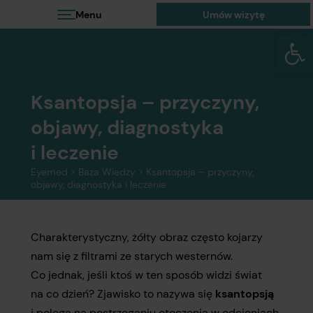
Menu
Umów wizytę
Otwórz 
Ksantopsja – przyczyny,
objawy, diagnostyka
i leczenie
Eyemed
>
Baza Wiedzy
>
Ksantopsja – przyczyny,
objawy, diagnostyka i leczenie
Charakterystyczny, żółty obraz często kojarzy
nam się z filtrami ze starych westernów.
Co jednak, jeśli ktoś w ten sposób widzi świat
na co dzień? Zjawisko to nazywa się
ksantopsją
i polega na postrzeganiu otoczenia w odcieniach