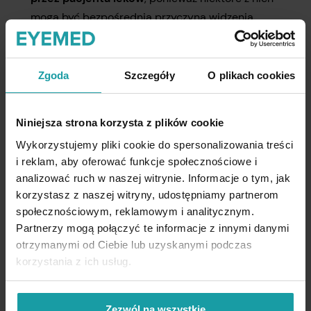
mogą być bezpośrednią przyczyną widzenia
na żółto.
Dopełnieniem diagnostyki są zawsze celowane
Zgoda
Szczegóły
O plikach cookies
badania okulistyczne oraz laboratoryjne:
Niniejsza strona korzysta z plików cookie
Badanie w lampie szczelinowej
– pozwala
Wykorzystujemy pliki cookie do spersonalizowania treści
lekarzowi dokładnie ocenić stan soczewki
i postawić jednoznaczne rozpoznanie
i reklam, aby oferować funkcje społecznościowe i
zaćmy.
analizować ruch w naszej witrynie. Informacje o tym, jak
korzystasz z naszej witryny, udostępniamy partnerom
Badania z krwi
– umożliwiają szybką ocenę
społecznościowym, reklamowym i analitycznym.
poziomu digoksyny, bilirubiny czy potasu,
Partnerzy mogą połączyć te informacje z innymi danymi
by potwierdzić lub wykluczyć tło toksyczne
otrzymanymi od Ciebie lub uzyskanymi podczas
i ogólnoustrojowe.
korzystania z ich usług.
Leczenie ksantopsji
Zezwól na wszystkie