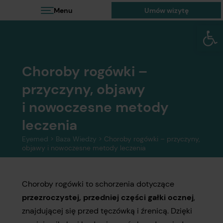
Menu
Umów wizytę
Otwórz 
Choroby rogówki –
przyczyny, objawy
i nowoczesne metody
leczenia
Eyemed
>
Baza Wiedzy
>
Choroby rogówki – przyczyny,
objawy i nowoczesne metody leczenia
Choroby rogówki to schorzenia dotyczące
przezroczystej, przedniej części gałki ocznej
,
znajdującej się przed tęczówką i źrenicą. Dzięki