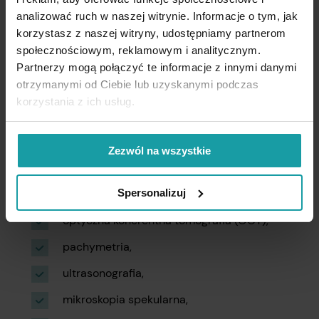
wykonać?
analizować ruch w naszej witrynie. Informacje o tym, jak
korzystasz z naszej witryny, udostępniamy partnerom
społecznościowym, reklamowym i analitycznym.
Rozpoznanie chorób rogówki oka opiera się
Partnerzy mogą połączyć te informacje z innymi danymi
na dokładnym badaniu okulistycznym
otrzymanymi od Ciebie lub uzyskanymi podczas
oraz specjalistycznych testach oceniających jej
korzystania z ich usług.
strukturę i funkcje.
Najczęściej stosowane metody diagnostyczne
Zezwól na wszystkie
to m.in.:
Spersonalizuj
topografia rogówki,
optyczna koherentna tomografia (OCT),
pachymetria,
ultrasonografia,
mikroskopia spekularna,