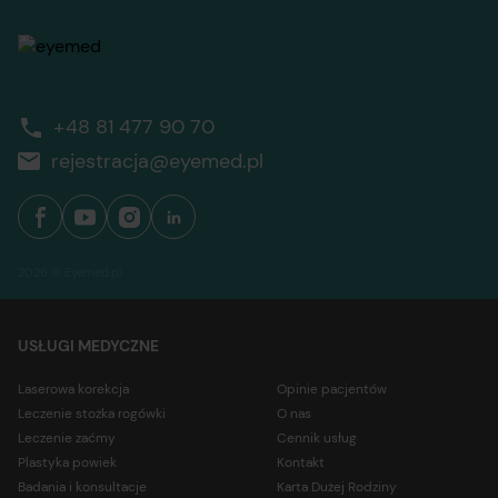
+48 81 477 90 70
rejestracja@eyemed.pl
2026 © Eyemed.pl
USŁUGI MEDYCZNE
Laserowa korekcja
Opinie pacjentów
Leczenie stożka rogówki
O nas
Leczenie zaćmy
Cennik usług
Plastyka powiek
Kontakt
Badania i konsultacje
Karta Dużej Rodziny