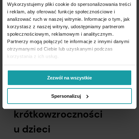
m.in. ocenę typu i stopnia wady refrakcji. U dzieci
Wykorzystujemy pliki cookie do spersonalizowania treści
ocena refrakcji powinna być przeprowadzana
i reklam, aby oferować funkcje społecznościowe i
analizować ruch w naszej witrynie. Informacje o tym, jak
po
cykloplegii
(porażeniu akomodacji
korzystasz z naszej witryny, udostępniamy partnerom
za pomocą kropli), co pozwala wykluczyć skurcz
społecznościowym, reklamowym i analitycznym.
akomodacji. Gdy u dziecka zostanie rozpoznana
Partnerzy mogą połączyć te informacje z innymi danymi
krótkowzroczność, należy jak najszybciej podjąć
otrzymanymi od Ciebie lub uzyskanymi podczas
odpowiednie działania. Coroczne, kompleksowe
korzystania z ich usług.
badania wzroku mogą pomóc we wczesnym
rozpoznaniu miopii, nawet gdy dzieci
nie wykazują żadnych objawów.
Zezwól na wszystkie
Korekcja
Spersonalizuj
krótkowzroczności
u dzieci