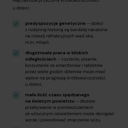
Najczęstsze przyczyny krótkowzroczności
u dzieci:
predyspozycje genetyczne
– dzieci
z rodzinną historią są bardziej narażone
na rozwój refrakcyjnych wad oka,
m.in. miopii,
długotrwała praca w bliskich
odległościach
– czytanie, pisanie,
korzystanie ze smartfonów i tabletów
przez wiele godzin dziennie może mieć
wpływ na progresję krótkowzroczności
u dzieci,
mała ilość czasu spędzanego
na świeżym powietrzu
– dłuższe
przebywanie w pomieszczeniach
ze sztucznym oświetleniem może obciążać
wzrok i powodować zmęczenie oczu,