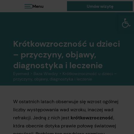
Menu
Umów wizytę
Otwórz 
Krótkowzroczność u dzieci
– przyczyny, objawy,
diagnostyka i leczenie
Eyemed
>
Baza Wiedzy
>
Krótkowzroczność u dzieci –
przyczyny, objawy, diagnostyka i leczenie
W ostatnich latach obserwuje się wzrost ogólnej
liczby występowania wad wzroku, inaczej wad
refrakcji. Jedną z nich jest
krótkowzroczność
,
która obecnie dotyka prawie połowę światowej
populacji. Problem ten przybiera rozmiary