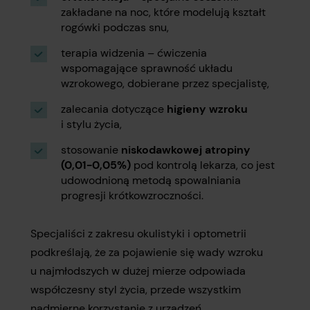
zakładane na noc, które modelują kształt
rogówki podczas snu,
terapia widzenia – ćwiczenia
wspomagające sprawność układu
wzrokowego, dobierane przez specjalistę,
zalecania dotyczące
higieny wzroku
i stylu życia,
stosowanie
niskodawkowej atropiny
(0,01-0,05%)
pod kontrolą lekarza, co jest
udowodnioną metodą spowalniania
progresji krótkowzroczności.
Specjaliści z zakresu okulistyki i optometrii
podkreślają, że za pojawienie się wady wzroku
u najmłodszych w dużej mierze odpowiada
współczesny styl życia, przede wszystkim
nadmierne korzystanie z urządzeń