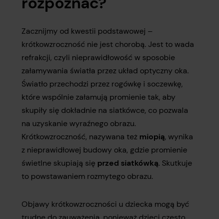
rozpoznać?
Zacznijmy od kwestii podstawowej –
krótkowzroczność nie jest chorobą. Jest to wada
refrakcji, czyli nieprawidłowość w sposobie
załamywania światła przez układ optyczny oka.
Światło przechodzi przez rogówkę i soczewkę,
które wspólnie załamują promienie tak, aby
skupiły się dokładnie na siatkówce, co pozwala
na uzyskanie wyraźnego obrazu.
Krótkowzroczność, nazywana też
miopią
, wynika
z nieprawidłowej budowy oka, gdzie promienie
świetlne skupiają się
przed siatkówką
. Skutkuje
to powstawaniem rozmytego obrazu.
Objawy krótkowzroczności u dziecka mogą być
trudne do zauważenia, ponieważ dzieci często