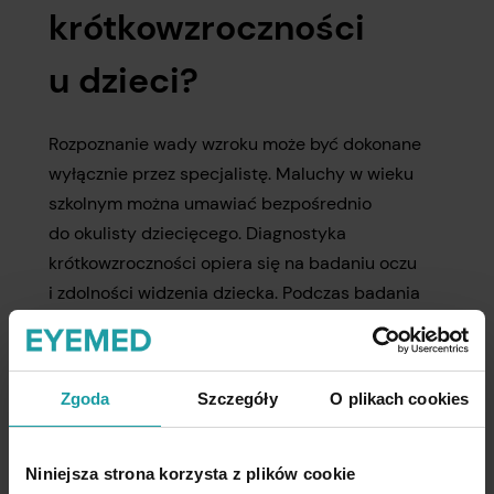
krótkowzroczności
u dzieci?
Rozpoznanie wady wzroku może być dokonane
wyłącznie przez specjalistę. Maluchy w wieku
szkolnym można umawiać bezpośrednio
do okulisty dziecięcego. Diagnostyka
krótkowzroczności opiera się na badaniu oczu
i zdolności widzenia dziecka. Podczas badania
ocenia się m.in. ostrość widzenia
z wykorzystaniem
tablic z literkami, obrazkami
lub cyframi
.
Zgoda
Szczegóły
O plikach cookies
W diagnostyce wad refrakcji u najmłodszych
stosuje się także
skiaskopię
, która umożliwia
Niniejsza strona korzysta z plików cookie