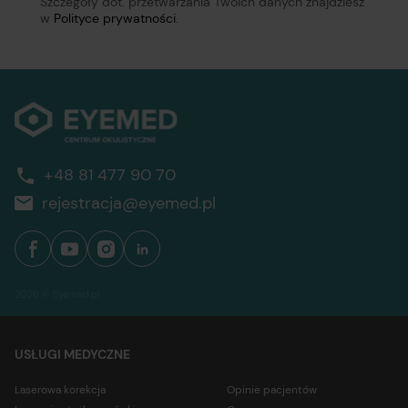
Szczegóły dot. przetwarzania Twoich danych znajdziesz
w
Polityce prywatności
.
+48 81 477 90 70
rejestracja@eyemed.pl
2026 © Eyemed.pl
USŁUGI MEDYCZNE
Laserowa korekcja
Opinie pacjentów