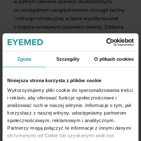
w pełnym zakresie operacji okulistycznych,
ze szczególnym uwzględnieniem chirurgii zaćmy
i chirurgii refrakcyjnej, a także współpracował
z międzynarodowym zespołem lekarzy. Zdobyta
wiedza pozwoliła mu na wprowadzenie bi-
manualnej techniki MICS w Polsce,
umożliwiającej nacięcia o szerokości
poniżej
Zgoda
Szczegóły
O plikach cookies
1.8mm
. Aktualnie dr Klonowski należy do kadry
okulistów-mikrochirurgów Centrum
Okulistycznego Eyemed, pomagając pacjentom
Niniejsza strona korzysta z plików cookie
w odzyskiwaniu pełnej ostrości widzenia.
Wykorzystujemy pliki cookie do spersonalizowania treści
i reklam, aby oferować funkcje społecznościowe i
Dr Paweł Klonowski jest także autorem publikacji
analizować ruch w naszej witrynie. Informacje o tym, jak
naukowych w prestiżowych czasopismach
korzystasz z naszej witryny, udostępniamy partnerom
społecznościowym, reklamowym i analitycznym.
okulistycznych oraz współautorem kilku książek
Partnerzy mogą połączyć te informacje z innymi danymi
poświęconych chirurgii zaćmy i chirurgii
otrzymanymi od Ciebie lub uzyskanymi podczas
refrakcyjnej rogówki.