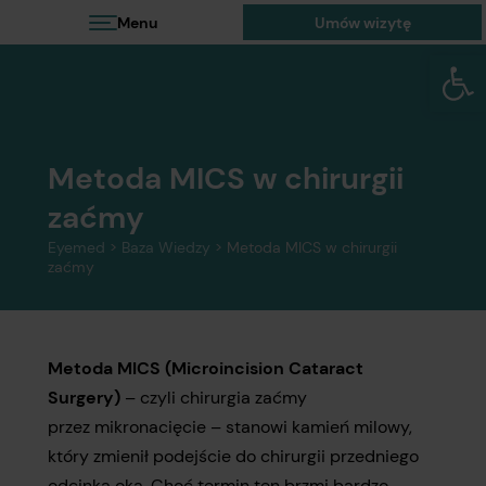
Menu
Umów wizytę
Otwórz 
Metoda MICS w chirurgii
zaćmy
Eyemed
>
Baza Wiedzy
>
Metoda MICS w chirurgii
zaćmy
Metoda MICS (Microincision Cataract
Surgery)
– czyli chirurgia zaćmy
przez mikronacięcie – stanowi kamień milowy,
który zmienił podejście do chirurgii przedniego
odcinka oka. Choć termin ten brzmi bardzo