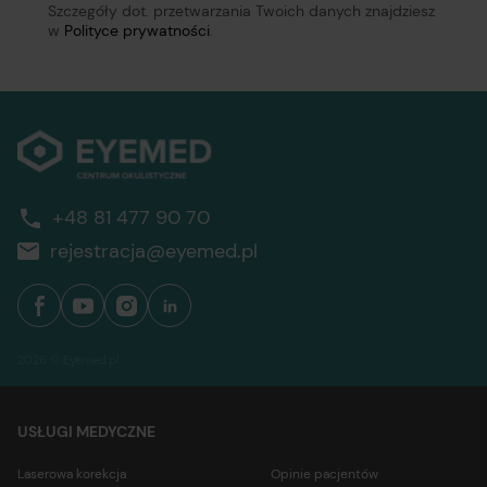
Szczegóły dot. przetwarzania Twoich danych znajdziesz
w
Polityce prywatności
.
+48 81 477 90 70
rejestracja@eyemed.pl
2026 © Eyemed.pl
USŁUGI MEDYCZNE
Laserowa korekcja
Opinie pacjentów