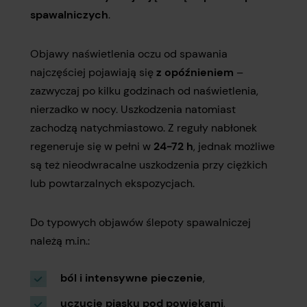
spawalniczych
.
Objawy naświetlenia oczu od spawania
najczęściej pojawiają się
z opóźnieniem
–
zazwyczaj po kilku godzinach od naświetlenia,
nierzadko w nocy. Uszkodzenia natomiast
zachodzą natychmiastowo. Z reguły nabłonek
regeneruje się w pełni w
24-72 h
, jednak możliwe
są też nieodwracalne uszkodzenia przy ciężkich
lub powtarzalnych ekspozycjach.
Do typowych objawów ślepoty spawalniczej
należą m.in.:
ból i intensywne pieczenie
,
uczucie piasku pod powiekami
,