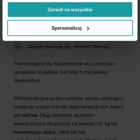
pojawia się wyraźne
pogorszenie
Zezwól na wszystkie
widzenia
,
występuje silny obrzęk lub uczucie ciała
Spersonalizuj
obcego w oku,
objawy nasilają się, zamiast słabnąć.
Powtarzające się naświetlenie oczu podczas
spawania to jednak nie tylko tymczasowy
dyskomfort.
Wieloletnia praca bez ochrony wzroku znacząco
zwiększa ryzyko chorób degeneracyjnych, takich
jak
zaćma
. Długofalowym skutkiem
wielokrotnych ekspozycji na światło UV są też
nowotwory skóry
, takie jak rak