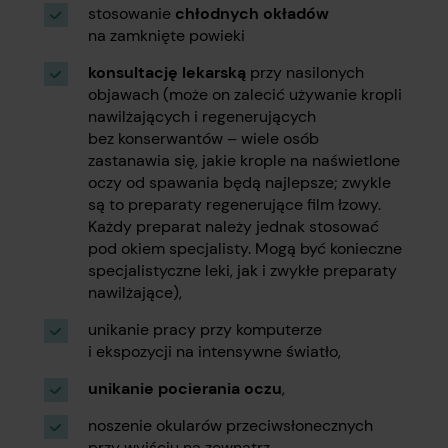
stosowanie
chłodnych okładów
na zamknięte powieki
konsultację lekarską
przy nasilonych
objawach (może on zalecić używanie kropli
nawilżających i regenerujących
bez konserwantów – wiele osób
zastanawia się, jakie krople na naświetlone
oczy od spawania będą najlepsze; zwykle
są to preparaty regenerujące film łzowy.
Każdy preparat należy jednak stosować
pod okiem specjalisty. Mogą być konieczne
specjalistyczne leki, jak i zwykłe preparaty
nawilżające),
unikanie pracy przy komputerze
i ekspozycji na intensywne światło,
unikanie pocierania oczu
,
noszenie okularów przeciwsłonecznych
przy wyjściu na zewnątrz.