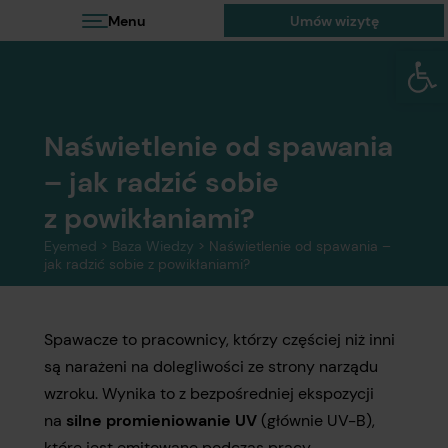
Menu
Umów wizytę
Otwórz 
Naświetlenie od spawania
– jak radzić sobie
z powikłaniami?
Eyemed
>
Baza Wiedzy
>
Naświetlenie od spawania –
jak radzić sobie z powikłaniami?
Spawacze to pracownicy, którzy częściej niż inni
są narażeni na dolegliwości ze strony narządu
wzroku. Wynika to z bezpośredniej ekspozycji
na
silne promieniowanie UV
(głównie UV-B),
które jest emitowane podczas pracy