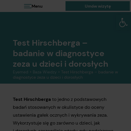
Menu
Umów wizytę
Otwórz 
Test Hirschberga –
badanie w diagnostyce
zeza u dzieci i dorosłych
Eyemed
>
Baza Wiedzy
>
Test Hirschberga – badanie w
diagnostyce zeza u dzieci i dorosłych
Test Hirschberga
to jedno z podstawowych
badań stosowanych w okulistyce do oceny
ustawienia gałek ocznych i wykrywania zeza.
Wykorzystuje się go zarówno u dzieci, jak
i dorosłych, szczególnie wtedy, gdy podejrzewa