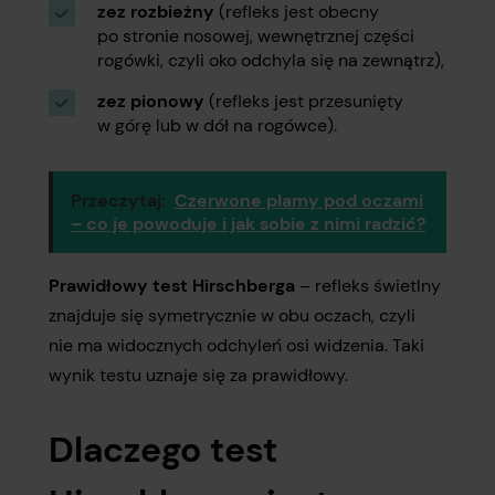
zez rozbieżny
(refleks jest obecny
po stronie nosowej, wewnętrznej części
rogówki, czyli oko odchyla się na zewnątrz),
zez pionowy
(refleks jest przesunięty
w górę lub w dół na rogówce).
Przeczytaj:
Czerwone plamy pod oczami
– co je powoduje i jak sobie z nimi radzić?
Prawidłowy test Hirschberga
– refleks świetlny
znajduje się symetrycznie w obu oczach, czyli
nie ma widocznych odchyleń osi widzenia. Taki
wynik testu uznaje się za prawidłowy.
Dlaczego test