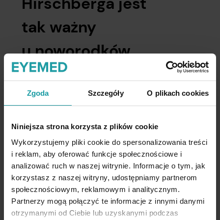
Hirschberga jest
tak ważny
u noworodków
i niemowląt?
Zgoda
Szczegóły
O plikach cookies
Test Hirschberga odgrywa szczególną rolę
w diagnostyce najmłodszych pacjentów,
Niniejsza strona korzysta z plików cookie
ponieważ pozwala wykrywać nieprawidłowości
ustawienia oczu już na wczesnym etapie rozwoju
Wykorzystujemy pliki cookie do spersonalizowania treści
i reklam, aby oferować funkcje społecznościowe i
układu wzrokowego dziecka. U noworodków
analizować ruch w naszej witrynie. Informacje o tym, jak
i niemowląt układ wzrokowy dopiero się rozwija,
korzystasz z naszej witryny, udostępniamy partnerom
a wczesne wykrycie zeza zwiększa szanse
społecznościowym, reklamowym i analitycznym.
na skuteczne leczenie. Właśnie dlatego
test
Partnerzy mogą połączyć te informacje z innymi danymi
Hirschberga często jest stosowany jako
otrzymanymi od Ciebie lub uzyskanymi podczas